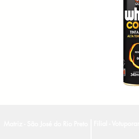
Filial - Votupor
Matriz - São José do Rio Preto