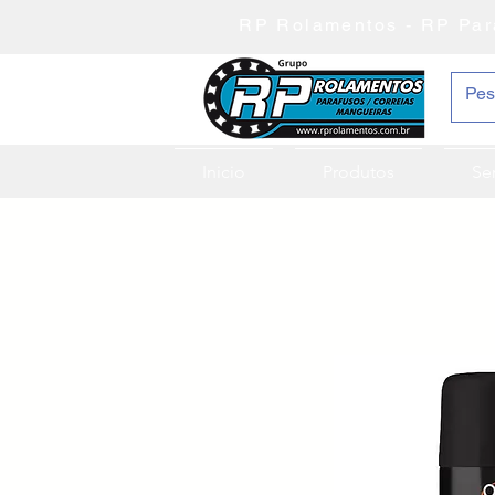
RP Rolamentos - RP Par
Inicio
Produtos
Se