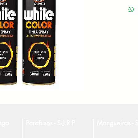
anga
Parafusos - S.J.R.P
Mangueiras - S