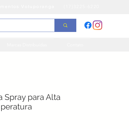
amentos Votuporanga
(17)3225-6220
Marcas Distribuídas
Contato
a Spray para Alta
peratura