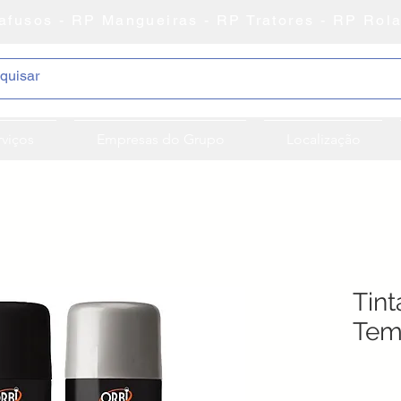
afusos - RP Mangueiras - RP Tratores - RP Rol
rviços
Empresas do Grupo
Localização
Tint
Tem