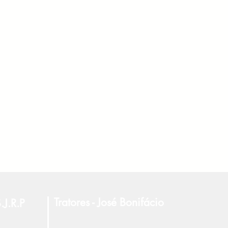
Tratores - José Bonifácio
.J.R.P