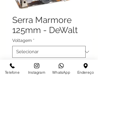
Serra Marmore
125mm - DeWalt
Voltagem
*
Telefone
Instagram
WhatsApp
Endereço
Desde 1997 em São José do Rio Preto
Com o maior estoque da Região,
atendendo também há 10 anos na
cidade de Votuporanga - SP