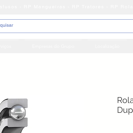
afusos - RP Mangueiras - RP Tratores - RP Rol
rviços
Empresas do Grupo
Localização
Rol
Dup