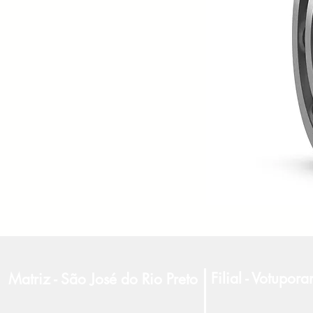
Filial - Votupor
Matriz - São José do Rio Preto