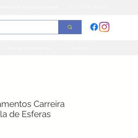
amentos Votuporanga
(17)3225-6220
Marcas Distribuídas
Contato
amentos Carreira
la de Esferas