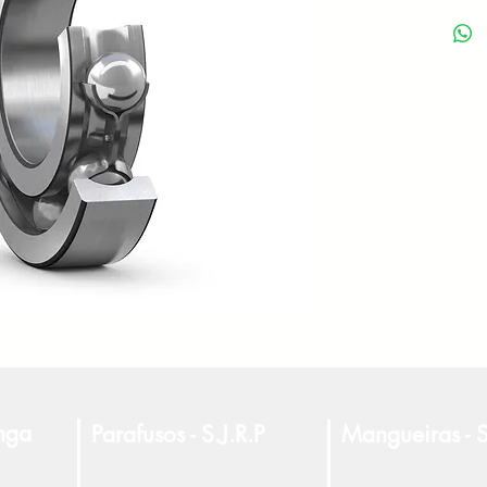
anga
Parafusos - S.J.R.P
Mangueiras - S