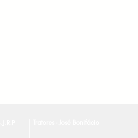
Tratores - José Bonifácio
.J.R.P