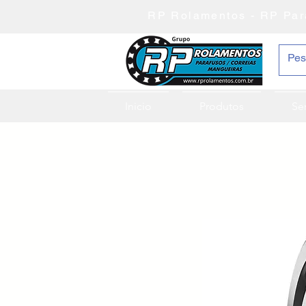
RP Rolamentos - RP Par
Inicio
Produtos
Se