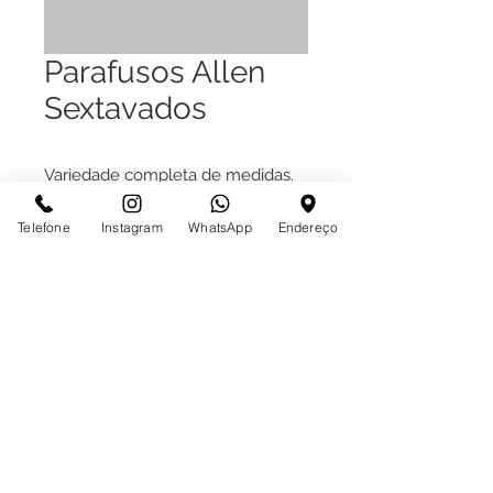
Parafusos Allen
Sextavados
Variedade completa de medidas.
Entrar em contato para consultar.
Telefone
Instagram
WhatsApp
Endereço
Desde 1997 em São José do Rio Preto
Com o maior estoque da Região,
atendendo também há 10 anos na
cidade de Votuporanga - SP
Avenida Gabriel Jorge Cury 100 -
Jardim Municipal - São José do Rio