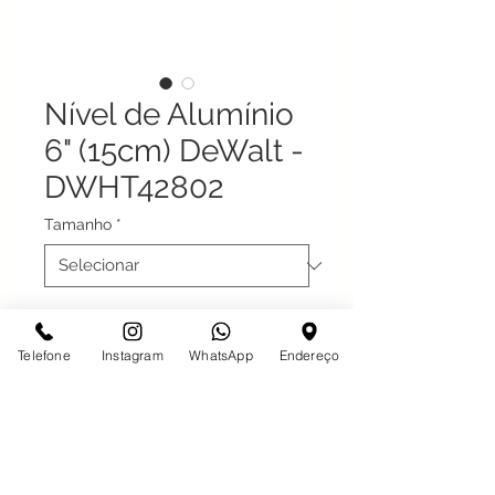
Nível de Alumínio
6" (15cm) DeWalt -
DWHT42802
Tamanho
*
Mini Nível de Mão de Alumínio 4"
(10cm) DeWalt - DWHT42802
Telefone
Instagram
WhatsApp
Endereço
Código original: DWHT42802