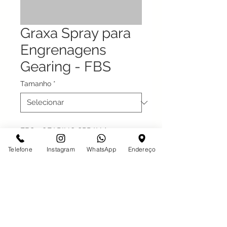
Graxa Spray para
Engrenagens
Gearing - FBS
Tamanho
*
FBS - GEARING SPRAY é um
lubrificante especialmente
Telefone
Instagram
WhatsApp
Endereço
desenvolvido para
a lubrificação de engrenagens.
Contém bissulfeto de molibdênio
e aditivos
sintéticos.
Por possuir uma formulação
Desde 1997 em São José do Rio Preto