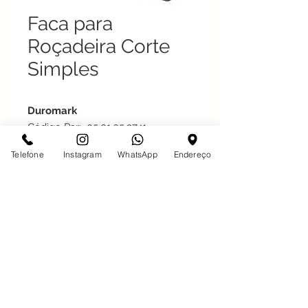
Faca para
Roçadeira Corte
Simples
Duromark
Código Par: 05.01.05.2741
Código Unidade: 06.22.40.0053
Telefone
Instagram
WhatsApp
Endereço
Comum:
Código Par: 05.01.05.2745
Código Unidade: 06.22.34.0054
Desde 1997 em São José do Rio Preto
Com o maior estoque da Região,
atendendo também há 10 anos na
cidade de Votuporanga - SP
Avenida Gabriel Jorge Cury 100 -