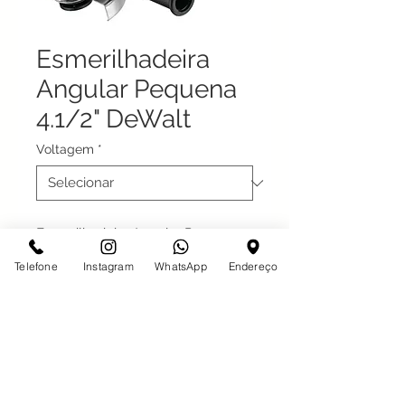
Esmerilhadeira
Angular Pequena
4.1/2" DeWalt
Voltagem
*
Esmerilhadeira Angular Pequena
4.1/2" DeWalt
Telefone
Instagram
WhatsApp
Endereço
800w 127v - Código original:
DWE4020BR
800w 220v - Código original:
DWE4020B2B
Desde 1997 em São José do Rio Preto