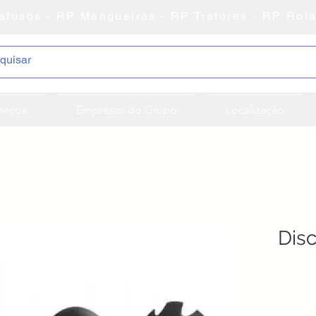
afusos - RP Mangueiras - RP Tratores - RP Rol
rviços
Empresas do Grupo
Localização
Dis