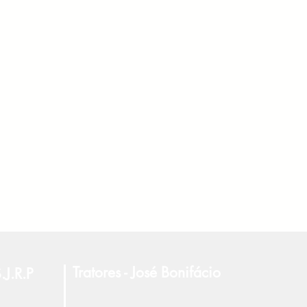
Tratores - José Bonifácio
.J.R.P