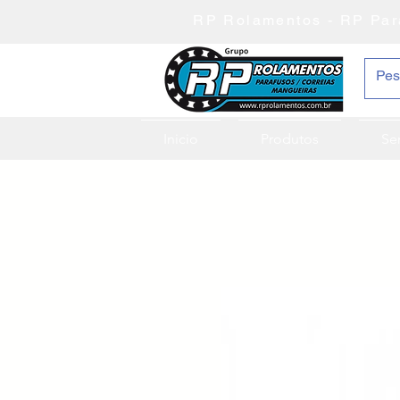
RP Rolamentos - RP Par
Inicio
Produtos
Se