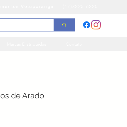
amentos Votuporanga
(17)3225-6220
Marcas Distribuídas
Contato
cos de Arado