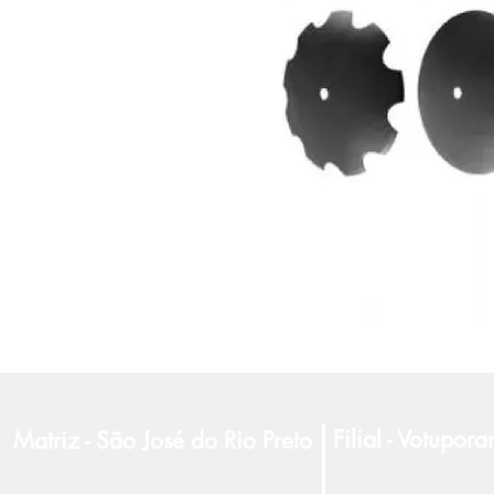
Filial - Votupor
Matriz - São José do Rio Preto