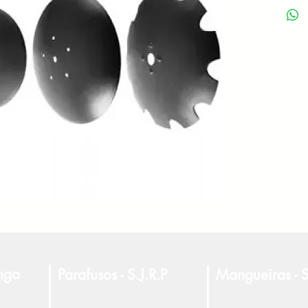
anga
Parafusos - S.J.R.P
Mangueiras - S