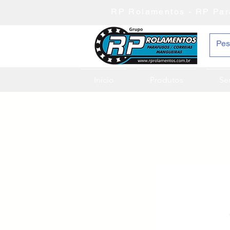
RP Rolamentos - RP Par
Inicio
Produtos
Se