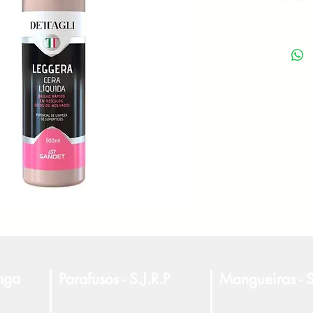
anga
Parafusos - S.J.R.P
Mangueiras - S