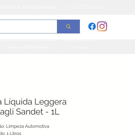
amentos Votuporanga
(17)3225-6220
Marcas Distribuídas
Contato
a Líquida Leggera
agli Sandet - 1L
ão: Limpeza Automotiva
o: 1 Litros