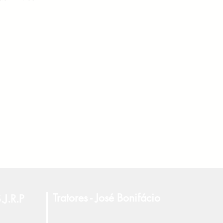
Tratores - José Bonifácio
.J.R.P