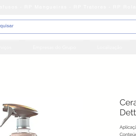
afusos - RP Mangueiras - RP Tratores - RP Rol
rviços
Empresas do Grupo
Localização
Cer
Dett
Aplicaç
Conteúd