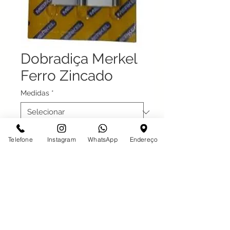
Dobradiça Merkel
Ferro Zincado
Medidas
*
Telefone
Instagram
WhatsApp
Endereço
3.1/2"
Desde 1997 em São José do Rio Preto
Com o maior estoque da Região,