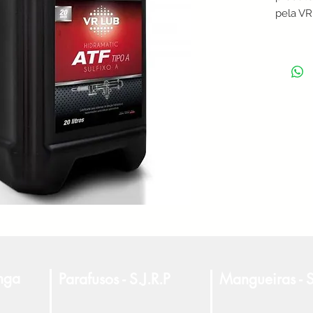
pela VR 
transmi
Esse ól
para ate
desempe
moderna
marchas
ele ajud
compone
transmis
veículo
- VR, v
seu car
anga
Parafusos - S.J.R.P
Mangueiras - S