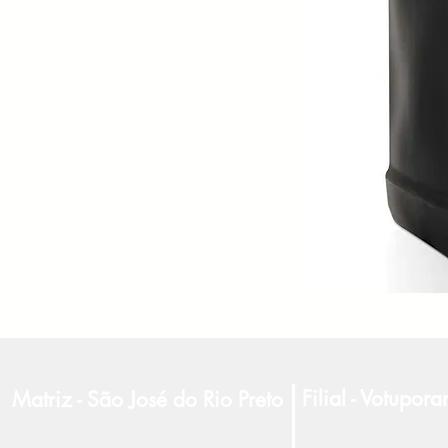
Filial - Votupor
Matriz - São José do Rio Preto