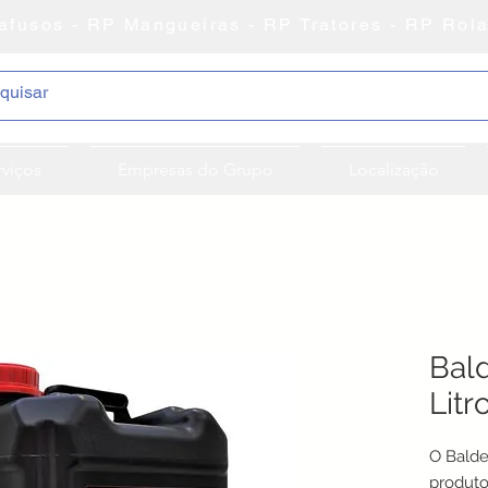
afusos - RP Mangueiras - RP Tratores - RP Rol
rviços
Empresas do Grupo
Localização
Bal
Litr
O Balde
produto