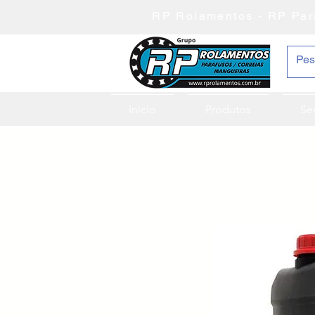
RP Rolamentos - RP Par
Inicio
Produtos
Se