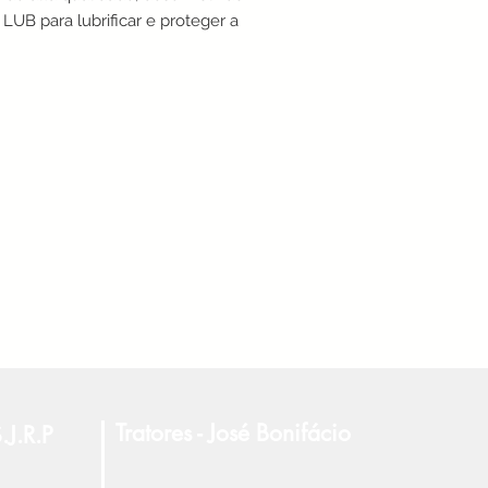
LUB para lubrificar e proteger a 
ssão automática de veículos. 
eo é especialmente formulado 
nder aos requisitos de 
nho das transmissões mais 
s, garantindo uma troca de 
 suave e eficiente. Além disso, 
a a reduzir o desgaste de 
ntes internos do sistema de 
são, prolongando a vida útil do 
. Com o Balde Óleo ATF 20 Litros 
ocê pode ter a certeza de que 
ro estará sempre em boas mãos.
Tratores - José Bonifácio
.J.R.P