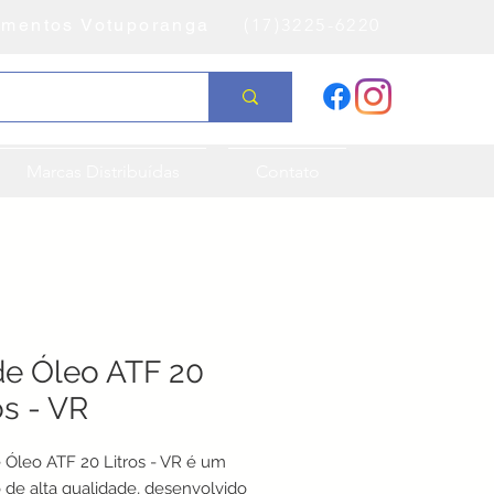
amentos Votuporanga
(17)3225-6220
Marcas Distribuídas
Contato
de Óleo ATF 20
os - VR
 Óleo ATF 20 Litros - VR é um 
 de alta qualidade, desenvolvido 