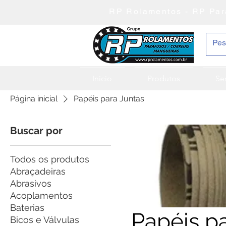
RP Rolamentos - RP Par
Inicio
Produtos
Se
Página inicial
Papéis para Juntas
Buscar por
Todos os produtos
Abraçadeiras
Abrasivos
Acoplamentos
Baterias
Papéis p
Bicos e Válvulas