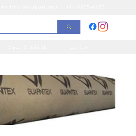
amentos Votuporanga
(17)3225-6220
Marcas Distribuídas
Contato