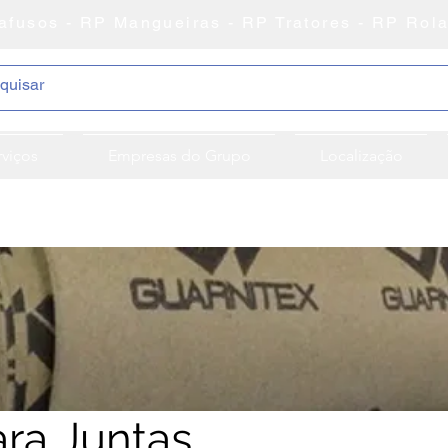
afusos - RP Mangueiras - RP Tratores - RP Rol
rviços
Empresas do Grupo
Localização
ara Juntas