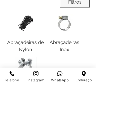
Filtros
Abraçadeiras de
Abraçadeiras
Nylon
Inox
Telefone
Instagram
WhatsApp
Endereço
Abraçadeiras
para Mangotes
Desde 1997 em São José do Rio Preto
Com o maior estoque da Região,